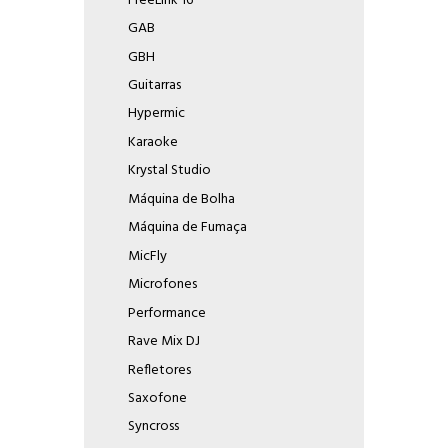
FreeLink 16
GAB
GBH
Guitarras
Hypermic
Karaoke
Krystal Studio
Máquina de Bolha
Máquina de Fumaça
MicFly
Microfones
Performance
Rave Mix DJ
Refletores
Saxofone
Syncross