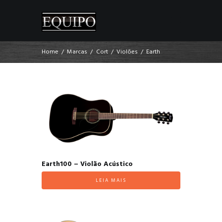
Home
Marcas
Cort
Violões
Earth
Earth100 – Violão Acústico
LEIA MAIS