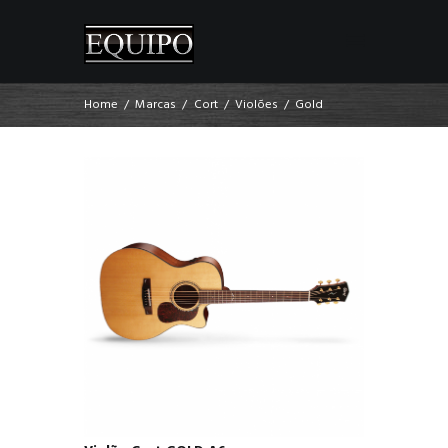
Home
Marcas
Cort
Violões
Gold