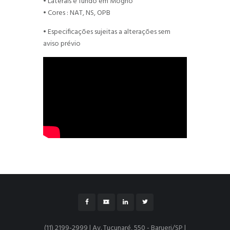
• Laterais e fundo em Mogno
• Cores : NAT, NS, OPB
• Especificações sujeitas a alterações sem
aviso prévio
(11) 2199-2999 | Av. Tucunaré, 550 - Barueri/SP |