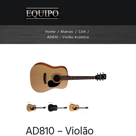
Home
Marcas
Cort
AD810 – Violão Acústico
AD810 – Violão