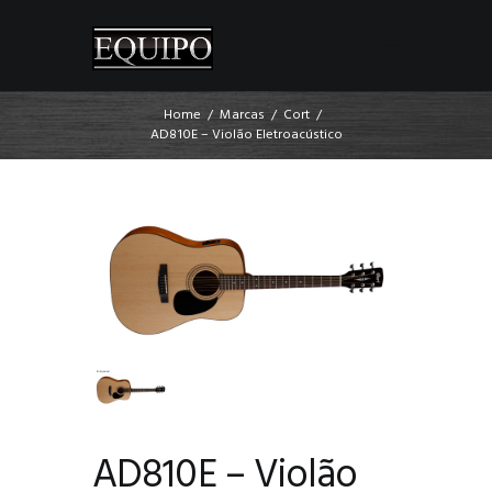
Home
Marcas
Cort
AD810E – Violão Eletroacústico
AD810E – Violão