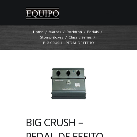
Home
Marcas
Rocktron
Pedais
Stomp Boxes
Classic Series
BIG CRUSH – PEDAL DE EFEITO
BIG CRUSH –