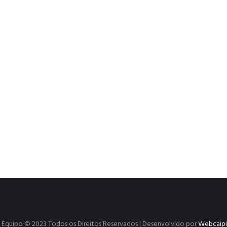
SP | Equipo © 2023 Todos os Direitos Reservados | Desenvolvido por
Webcaipir