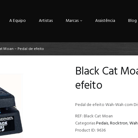
A Equipo
Artistas
Marcas
Assistência
Blog
at Moan – Pedal de efeito
Black Cat Mo
efeito
Pedal de efeito Wah-Wah com Dist
REF:
Black Cat Moan
Categorias
Pedais
,
Rocktron
,
Wah 
Product ID:
9636