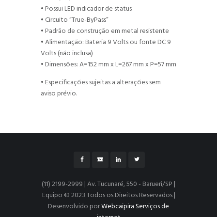
• Possui LED indicador de status
• Circuito “True-ByPass”
• Padrão de construção em metal resistente
• Alimentação: Bateria 9 Volts ou fonte DC 9
Volts (não inclusa)
• Dimensões: A=152 mm x L=267 mm x P=57 mm
• Especificações sujeitas a alterações sem
aviso prévio.
(11) 2199-2999 | Av. Tucunaré, 550 - Barueri/SP |
Equipo © 2023 Todos os Direitos Reservados |
Desenvolvido por
Webcaipira Serviços de