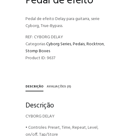
Pedal de efeito
Pedal de efeito Delay para guitarra, serie
Cyborg, True-Bypass.
REF:
CYBORG DELAY
Categorias
Cyborg Series
,
Pedais
,
Rocktron
,
Stomp Boxes
Product ID:
9637
DESCRIÇÃO
AVALIAÇÕES (0)
Descrição
CYBORG DELAY
• Controles: Preset, Time, Repeat, Level,
on/off, Tap/Store