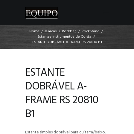
Home
Marcas
Rockbag
RockStand
Estantes Instrumentos de Corda
ESTANTE DOBRÁVEL A-FRAME RS 20810 B1
ESTANTE
DOBRÁVEL A-
FRAME RS 20810
B1
Estante simples dobrável para guitarra/baixo.