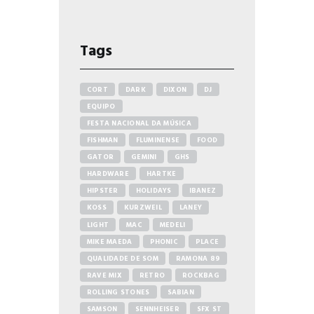
Tags
CORT
DARK
DIXON
DJ
EQUIPO
FESTA NACIONAL DA MÚSICA
FISHMAN
FLUMINENSE
FOOD
GATOR
GEMINI
GHS
HARDWARE
HARTKE
HIPSTER
HOLIDAYS
IBANEZ
KOSS
KURZWEIL
LANEY
LIGHT
MAC
MEDELI
MIKE MAEDA
PHONIC
PLACE
QUALIDADE DE SOM
RAMONA 89
RAVE MIX
RETRO
ROCKBAG
ROLLING STONES
SABIAN
SAMSON
SENNHEISER
SFX ST