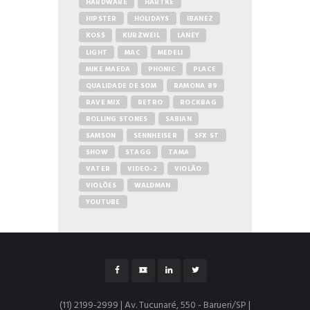
HARDWARE
HARTKE
HIPSTER
HOLIDAYS
IBANEZ
KOSS
KURZWEIL
LANEY
LIGHT
MAC
MEDELI
MIKE MAEDA
PHONIC
PLACE
QUALIDADE DE SOM
RAMONA 89
RAVE MIX
RETRO
ROCKBAG
ROLLING STONES
SABIAN
SAMSON
SENNHEISER
SFX ST
SHOW
STAGG
TAMA
VATER
VIDEO-2
VIOLÃO
VIOLÕES
WALDMAN
YOUTUBE
(11) 2199-2999 | Av. Tucunaré, 550 - Barueri/SP |