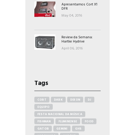
Apresentamos Cort X1
DFR
May 04, 2016
Review da Semana:
Hartke Hydrive
April 06, 2016
Tags
CORT
DARK
DIXON
DJ
EQUIPO
FESTA NACIONAL DA MÚSICA
FISHMAN
FLUMINENSE
FOOD
GATOR
GEMINI
GHS