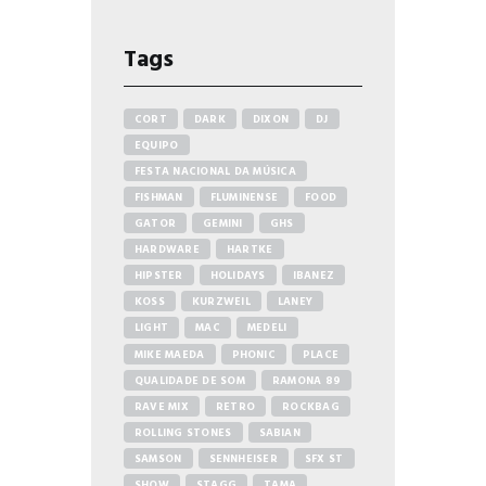
Tags
CORT
DARK
DIXON
DJ
EQUIPO
FESTA NACIONAL DA MÚSICA
FISHMAN
FLUMINENSE
FOOD
GATOR
GEMINI
GHS
HARDWARE
HARTKE
HIPSTER
HOLIDAYS
IBANEZ
KOSS
KURZWEIL
LANEY
LIGHT
MAC
MEDELI
MIKE MAEDA
PHONIC
PLACE
QUALIDADE DE SOM
RAMONA 89
RAVE MIX
RETRO
ROCKBAG
ROLLING STONES
SABIAN
SAMSON
SENNHEISER
SFX ST
SHOW
STAGG
TAMA