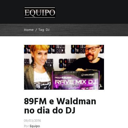
Home
Tag: DJ
89FM e Waldman
no dia do DJ
09/03/2016
Por
Equipo