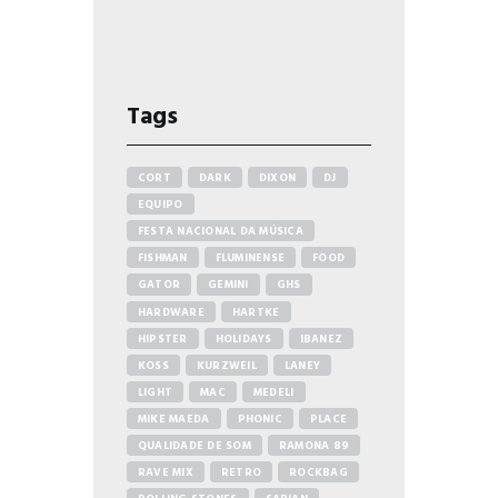
Tags
CORT
DARK
DIXON
DJ
EQUIPO
FESTA NACIONAL DA MÚSICA
FISHMAN
FLUMINENSE
FOOD
GATOR
GEMINI
GHS
HARDWARE
HARTKE
HIPSTER
HOLIDAYS
IBANEZ
KOSS
KURZWEIL
LANEY
LIGHT
MAC
MEDELI
MIKE MAEDA
PHONIC
PLACE
QUALIDADE DE SOM
RAMONA 89
RAVE MIX
RETRO
ROCKBAG