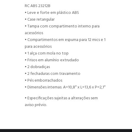
RC ABS 23212B
• Leve e forte em plástico ABS
• Case retangular
• Tampa com compartimento interno para
acessórios
• Compartimentos em espuma para 12 mics e 1
para acessórios
• 1 alça com mola no top
• Frisos em alumínio extrudado
• 2 dobradiças
• 2 fechaduras com travamento
• Pés emborrachados
• Dimensões internas: A=10,8″ x L=13,6 x P=2,1″
• Especificações sujeitas a alterações sem
aviso prévio.