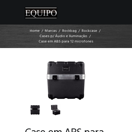
Home
Marcas
Rockbag
Rockcase
Cases p/ Áudio e Iluminação
Case em ABS para 12 microfones