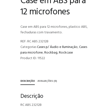
Case em ABS para
12 microfones
Case em ABS para 12 microfones, plastico ABS,
fechaduras com travamento.
REF:
RC ABS 23212B
Categorias
Cases p/ Áudio e Iluminação
,
Cases
para microfone
,
Rockbag
,
Rockcase
Product ID:
11522
DESCRIÇÃO
AVALIAÇÕES (0)
Descrição
RC ABS 23212B