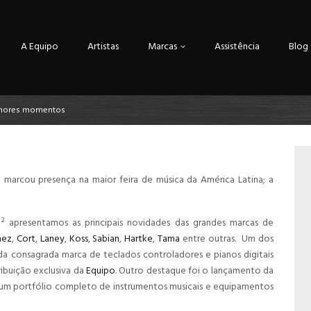
A Equipo
Artistas
Marcas
Assistência
Blog
lhores momentos
o
marcou presença na maior feira de música da América Latina; a
apresentamos as principais novidades das grandes marcas de
nez
,
Cort
,
Laney
,
Koss
,
Sabian
,
Hartke
,
Tama
entre outras. Um dos
a consagrada marca de teclados controladores e pianos digitais
ribuição exclusiva da
Equipo
. Outro destaque foi o lançamento da
 portfólio completo de instrumentos musicais e equipamentos