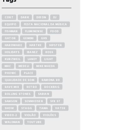
CORT
DARK
DIXON
DJ
EQUIPO
FESTA NACIONAL DA MÚSICA
FISHMAN
FLUMINENSE
FOOD
GATOR
GEMINI
GHS
HARDWARE
HARTKE
HIPSTER
HOLIDAYS
IBANEZ
KOSS
KURZWEIL
LANEY
LIGHT
MAC
MEDELI
MIKE MAEDA
PHONIC
PLACE
QUALIDADE DE SOM
RAMONA 89
RAVE MIX
RETRO
ROCKBAG
ROLLING STONES
SABIAN
SAMSON
SENNHEISER
SFX ST
SHOW
STAGG
TAMA
VATER
VIDEO-2
VIOLÃO
VIOLÕES
WALDMAN
YOUTUBE