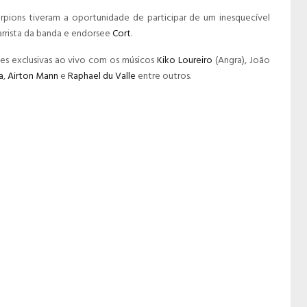
rpions tiveram a oportunidade de participar de um inesquecível
arrista da banda e endorsee
Cort
.
s exclusivas ao vivo com os músicos
Kiko Loureiro
(Angra), João
a
,
Airton Mann
e
Raphael du Valle
entre outros.